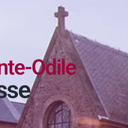
nte-Odile
sse