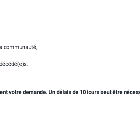
e la communauté,
 décédé(e)s.
nt votre demande. Un délais de 10 jours peut être nécess
ace commentaire, pour votre intention de messe.