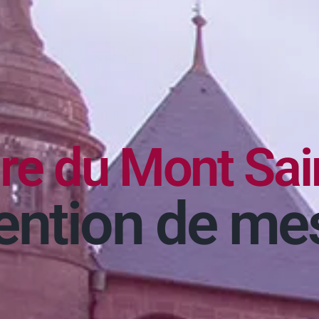
re du Mont Sai
tention de me