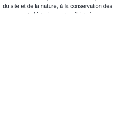
du site et de la nature, à la conservation des
monuments historiques et préhistoriques, en
particulier les vestiges des châteaux et du mur
païen, soit directement, soit en collaboration avec
d’autres organismes, et d’intervenir pour ces
causes dans son secteur d’intervention.
De représenter et de défendre les intérêts des
randonneurs pédestres et des participants aux
activités de
pleine nature auprès des pouvoirs publics et des
organismes internationaux.
Pour faire partie de l’Association il y a lieu de
remplir le bulletin d’adhésion, et de l’envoyer,